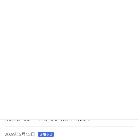
おたふくワクチンの予防接種再開について
2025年9月1日
最近の投稿
2026年8月6日
お知らせ
第36回 全国病児保育研究大会 in 青森
2026年7月16日
お知らせ
クリニック休診のお知らせ
2026年7月6日
お知らせ
病児保育室「え～ら」にて、島田市くらし応援チケットが利用で
きます
2026年6月29日
お知らせ
7月13日（月）～14日（火）休診のお知らせ
2026年5月13日
お知らせ