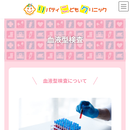
コ
ナ
ン
ビ
テ
ゲ
ン
ー
ツ
シ
へ
ョ
ス
ン
血液型検査
キ
に
ッ
移
プ
動
血液型検査
について